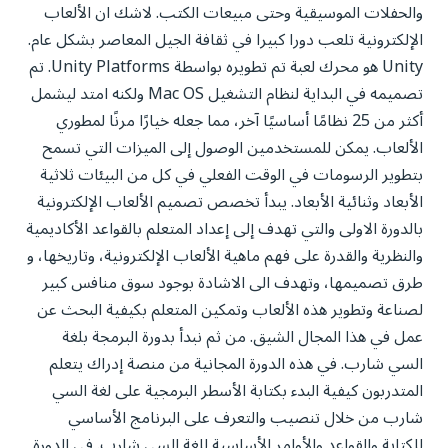
والحفلات الموسيقية وحتى مبيعات الكتب. لاشك ان الألعاب
الإلكترونية تلعب دورا كبيرا في ثقافة الجيل المعاصر بشكل عام.
Unity هو محرك لعبة تم تطويره بواسطة Unity Platforms. تم
تصميمه في البداية لنظام التشغيل Mac OS ولكنه امتد ليشمل
أكثر من 25 نظامًا أساسيًا آخر، مما جعله خيارًا مرنًا لمطوري
الألعاب. يمكن للمستخدمين الوصول إلى الميزات التي تسمح
بتطوير الرسومات في الوقت الفعلي في كل من البيئات ثلاثية
الأبعاد وثنائية الأبعاد. يبدأ تخصص تصميم الألعاب الإلكترونية
بالدورة الاولى والتي تهدف إلى إعداد المتعلم بالقواعد الأكاديمية
والنظرية والقدرة على فهم ماهية الألعاب الإلكترونية، وتاريخها، و
طرق تصميمها، وتهدف الى الاشادة بوجود سوق منافس كبير
لصناعة وتطوير هذه الألعاب وتمكين المتعلم بكيفية البحث عن
عمل في هذا المجال الشيق. من ثم نبدأ بدورة البرمجة بلغة
السي شارب. في هذه الدورة المجانية من منصة إدراك يتعلم
المتدربون كيفية البدء بكتابة الأسطر البرمجية على لغة السي
شارب من خلال تنصيب والتعرف على البرنامج الأساسي
للكتابة والقواعد والأوامر الأساسية للغة السي شارب. في الدورة