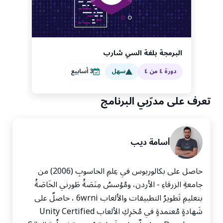
البرمجة بلغة السي شارب
دورة ٤ من ٤
سهل
3
أسابيع
تعرف على مدرّبي البرنامج
أسامة ديب
حاصل على بكالوريوس في عِلمِ الحاسوبِ (2006) من
جامعةِ الزرقاءِ - الأردن، ومُؤسسُ مِنَصَةُ طَورني الخَاصَةُ
بتعليمِ تَطويرُ التطبيقات والألعاب 6wrni ، حاصلٌ على
شَهادةٍ مُعتمدةٍ في مُحَرِكِ الألعاب Unity Certified