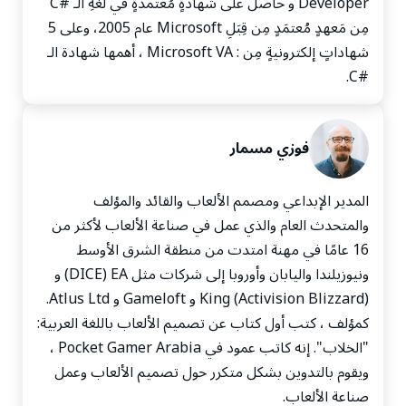
Developer و حاصلٌ على شَهادةٍ مُعتمدةٍ في لُغةِ الـ #C
مِن مَعهدٍ مُعتمَدٍ مِن قِبَلِ Microsoft عام 2005، وعلى 5
شهاداتٍ إلكترونيةٍ مِن : Microsoft VA ، أهمها شهادة الـ
#C.
فوزي مسمار
المدير الإبداعي ومصمم الألعاب والقائد والمؤلف
والمتحدث العام والذي عمل في صناعة الألعاب لأكثر من
16 عامًا في مهنة امتدت من منطقة الشرق الأوسط
ونيوزيلندا واليابان وأوروبا إلى شركات مثل DICE) EA) و
(King (Activision Blizzard و Gameloft و Atlus Ltd.
كمؤلف ، كتب أول كتاب عن تصميم الألعاب باللغة العربية:
"الخلاب". إنه كاتب عمود في Pocket Gamer Arabia ،
ويقوم بالتدوين بشكل متكرر حول تصميم الألعاب وعمل
صناعة الألعاب.