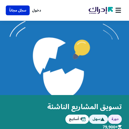
دخول
سجّل مجاناً
تسويق المشاريع الناشئة
دورة
سهل
4
أسابيع
+79,900