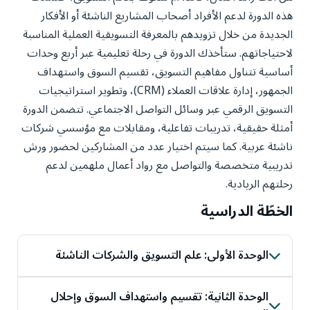
هذه الدورة لدعم الأفراد أصحاب المشاريع الناشئة أو الأفكار
الجديدة من خلال تزويدهم بالمعرفة التسويقية العملية المناسبة
لاحتياجاتهم. ستأخذك الدورة في رحلة تعليمية عبر أربع وحدات
أساسية تتناول مفاهيم التسويق، تقسيم السوق واستهداف
الجمهور، إدارة علاقات العملاء (CRM)، وتطوير استراتيجيات
التسويق الرقمي عبر وسائل التواصل الاجتماعي. تتضمن الدورة
أمثلة حقيقية، تدريبات تفاعلية، ومقابلات مع مؤسسي شركات
ناشئة عربية. كما سيتم اختيار عدد من المشاركين لحضور ورش
تدريبية متخصصة والتواصل مع رواد أعمال ملهمين لدعم
رحلتهم الريادية.
الخطّة الدراسية
الوحدة الأولى: علم التسويق والشركات الناشئة
تتناول هذه الوحدة مفهوم الشركات الناشئة، وتطور علم
التسويق الحديث ليتماشى مع تطور هذه الشركات. كما
الوحدة الثانية: تقسيم واستهداف السوق وإحلال
سنتعرف على عناصر المزيج التسويقي (4Ps) وأهميته في