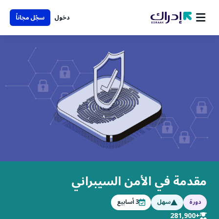
دخول
سجّل مجاناً
مقدمة في الأمن السيبراني
دورة
سهل
3
أسابيع
+281,900