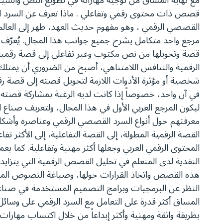
مع نهاية المساق من توجيه مهاراته في تطويع النص والسينا
قصص ذات محتوى رقمي وتفاعلي . ماذا تعرف عن السرد ال
القصصي الرقمي ، وهو مفهوم حديث العهد، ظهر إلى العال
مرجع واحد متكامل يشرح جميع جوانب هذا المجال. يُعرّف
قصة وتحويلها من نص مكتوب وغير تفاعلي إلى قصة رقمية م
الرقمية والتنافس اللامتناهي، أصبح من الضروري أن يمت
شخصية أو مؤثرة الأدوات اللازمة لتحويل قصته إلى قصة 
في آن واحد، خصوصاً إذا كانت لديه الرغبة بمشاركة قصته
ليكون المرجع العربي الأول في هذا المجال، ولتعريف صناع
معرفتهم حول أنواع السرد القصصي الرقمي وعناصره وأشكاله
القصة الرقمية المطولة، إلى القصة التفاعلية، إلى الأكثر تف
المحتوى الرقمي العربي وجعلها أكثر مهنية وتفاعلية. كما 
النقدية لدى المتعلم في تحليل القصص الرقمية التي يتزايد 
هذه القصص واتخاذ القرارات حولها، وصياغة النصوص المل
النظر عن البرمجيات وبرامج التصميم المستخدمة في صناع
المساق أكثر قدرة على التعامل مع السرد الرقمي على وسائل
بطريقة واثقة ومهنية وأكثر إبداعاً من خلال اكتساب مها