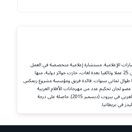
تتطرق هذه الوحدة إلى بالونات الهواء والتفاعل المتقدم والواقع الافتراضي والقصة بتقنية 360 درجة ، إلى
ارات الإعلامية. مستشارة إعلامية متخصصة في العمل
الوثائقي والبرامجي التلفزيوني والرقمي. مخرجة ومعدة لأكثر من 25 عملا وثائقيا بعدة لغات، حازت جوائز دولية، منها
ئقية. ومشرفة على أكثر من 250 عملا وثائقيا طوال ثماني سنوات. قائدة فريق ومؤسسة مشروع ريمكس
عضو لجان تحكيم عدد من مهرجانات الأفلام العربية
والدولية، حازت على جائزة الإبداع الإعلامي من مؤسسة الفكر العربي في بيروت (ديسمبر 2015). حاصلة على درجة
دز في بريطانيا.