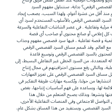
ريو والمكونات الرقمية عند العمل ضمن فريق لإنتاج
قصصي الرقمي؟ بداية، سنتناول مفهوم السرد
م منذ أقل من عشرة أعوام، ولهذا السبب، يصعب إيجاد
 السرد القصصي الرقمي بالأسلوب المستخدم لسرد أي
رئية وتفاعلية . في عصر الشاشات التفاعلية والسرعة
لك كل إعلامي أو صانع محتوى أو صاحب أي قصة
رقمية و قصة تفاعلية ، فيها سرد قصصي مفهوم وجذاب
 مع العالم. وقد صُمم مساق السرد القصصي الرقمي
 المحتوى بالسرد القصصي الرقمي وتوسيع قاعدة
 المتعددة، من السرد الخطي غير التفاعلي البسيط، إلى
اعلية، وبالتالي رفع مستوى احترافيتهم في مجال إنتاج
يعمل مساق السرد القصصي الرقمي على تعزيز المهارات
انتشارها من حولنا، ويُكسبه مهارات طريقة التفكير في
ائمة لها، ويساعده على فهم أساسيات إنتاجها، بغض
تها ونشرها. وبذلك يصبح المتعلم من خلال هذا
 التواصل الاجتماعي وفي المنصات التفاعلية الأخرى،
رات السرد القصصي. ويستفيد من هذا المساق بشكل عام،