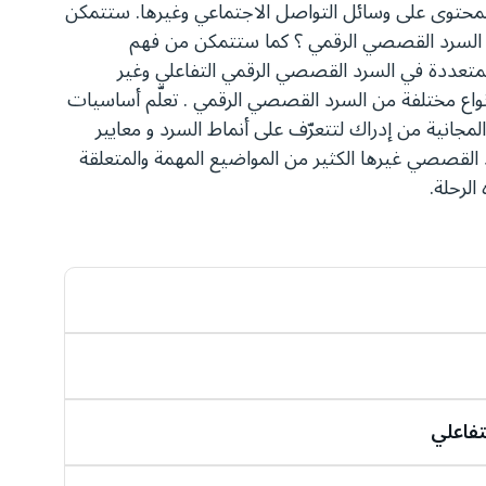
حتوى على وسائل التواصل الاجتماعي وغيرها. ستتمكن
ن السرد القصصي الرقمي ؟ كما ستتمكن من فهم
متعددة في السرد القصصي الرقمي التفاعلي وغير
نواع مختلفة من السرد القصصي الرقمي . تعلّم أساسيات
جانية من إدراك لتتعرّف على أنماط السرد و معايير
د القصصي غيرها الكثير من المواضيع المهمة والمتعلقة
لرحلة.
رد القصصي ، والكلمات والوضوح ومن أين يأتي،
. بالإضافة إلى نموذج المربعات الست وكيف نرتبها
لسرد البصري ومناطق الدماغ وصراع الصورة والنص
مع دراسة حالات واقعية عليه
تفاعلي
صة الرقمية المطولة والخلط في المصطلحات و الشجرة