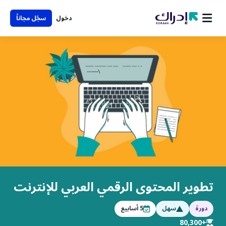
دخول
سجّل مجاناً
تطوير المحتوى الرقمي العربي للإنترنت
دورة
سهل
5
أسابيع
+80,300