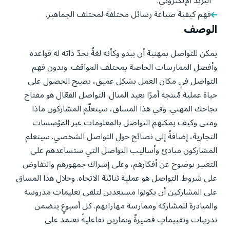
البريد الإلكتروني.
فهم كيفية صياغة رسائل مختلفة لمختلف الجماهير.
الوصف
يمكن للتواصل بمهنية أن يبدو وكأنه لغةٌ بحدّ ذاته له قواعده
وأفضل الممارسات الخاصة بمختلف المواقف. وبدون فهم
التواصل في مكان العمل بشكل عميق، يصبح الحصول على
حياة عملية مُنتجة أمرًا بعيد المنال. التواصل الفعّال هو مفتاح
نجاحك المهني. وفي هذا المساق، سيتعلّم المشاركون ماذا
ومتى وكيف يمكنهم التواصل بالمعلومات عبر المؤسسات
التجارية، إضافةً إلى نصائح حول التواصل الشخصي. سيتعلم
المشاركون مبادئ وأساليب التواصل التي ستساعدهم على
التعبير بوضوح عن أفكارهم، وعلى إشراك جمهورهم والتفاوض
على شروط. التواصل هو عملية ثنائية الاتجاه. وخلال هذا المساق
على المشاركين أن يكونوا مستعدين لتلقي تعليمات مدروسة
والمبادرة للمشاركة وممارسة مهاراتهم. كل أسبوعٍ يتضمن
تدريبات وتقييماتٍ قصيرةً وتمارين تفاعليةً تعتمد على