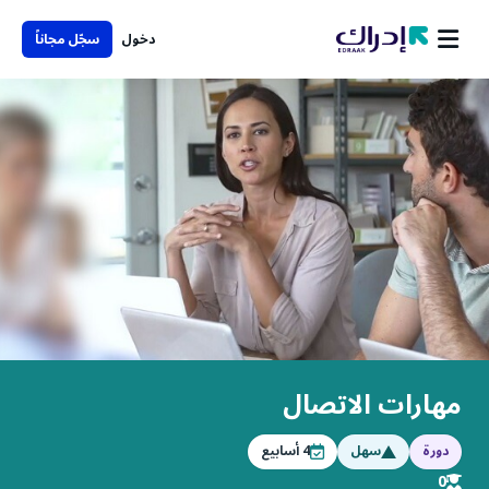
دخول
سجّل مجاناً
مهارات الاتصال
دورة
سهل
4
أسابيع
0